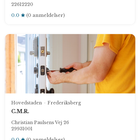
22612220
0.0
(0 anmeldelser)
Hovedstaden
Frederiksberg
C.M.R.
Christian Paulsens Vej 26
29931001
0.0
(0 anmeldelser)