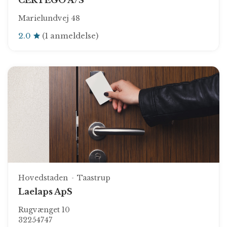
CERTEGO A/S
Marielundvej 48
2.0
(1 anmeldelse)
Hovedstaden
Taastrup
Laelaps ApS
Rugvænget 10
32254747