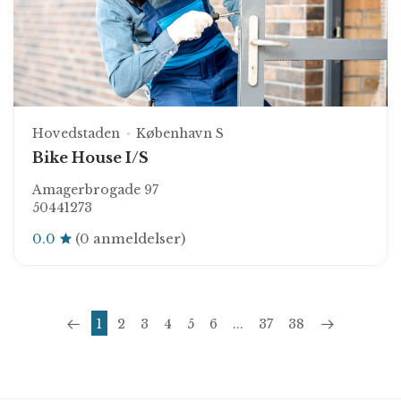
Hovedstaden
København S
Bike House I/S
Amagerbrogade 97
50441273
0.0
(0 anmeldelser)
1
2
3
4
5
6
...
37
38