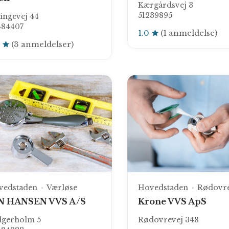
Kærgårdsvej 3
51239895
lingevej 44
484407
1.0
(1 anmeldelse)
0
(3 anmeldelser)
vedstaden
Værløse
Hovedstaden
Rødovr
N HANSEN VVS A/S
Krone VVS ApS
lgerholm 5
Rødovrevej 348