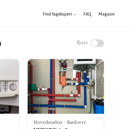
Find fagekspert
FAQ
Magasin
n
Kort
Hovedstaden
Rødovre