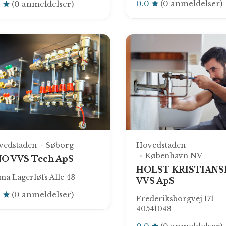
0.0
(0 anmeldelser)
0
(0 anmeldelser)
vedstaden
Søborg
Hovedstaden
København NV
O VVS Tech ApS
HOLST KRISTIANS
ma Lagerløfs Alle 43
VVS ApS
0
(0 anmeldelser)
Frederiksborgvej 171
40541048