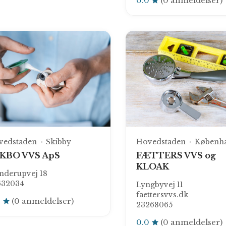
0.0
(0 anmeldelser)
vedstaden
Skibby
Hovedstaden
Københ
KBO VVS ApS
FÆTTERS VVS og
KLOAK
nderupvej 18
632034
Lyngbyvej 11
faettersvvs.dk
0
(0 anmeldelser)
23268065
0.0
(0 anmeldelser)