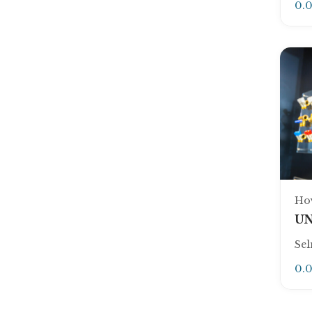
0.
Udlejning af trailer
Undervognsbehandling
Udlejning af varevogn
Varmepumpe installatør
Vådrumssikring
Ventilationsfirma
Vinduespolering
Ho
UN
Sel
0.