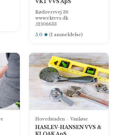
VKT VVS ApS
Rødovrevej 36
www.vktvvs.dk
52506633
5.0
(1 anmeldelse)
re
Hovedstaden
Vanløse
HASLEV-HANSEN VVS &
KLOAK ApS