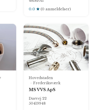
48181011
0.0
(0 anmeldelser)
y
Hovedstaden
Frederiksværk
MS VVS ApS
Duevej 22
50419948