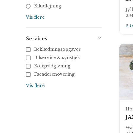
Biludlejning
Jyl
Bilværksteder
23
Vis flere
Blikkenslager
3.
Byggefirma
Services
Byggemarkeder
Dækservice
Beklædningsopgaver
Ejendomsmægler
Bilservice & synstjek
Elektriker
Boligrådgivning
Elselskab
Facaderenovering
Farvehandler
Flyttehjælp
Vis flere
Flyttefirma
Gulvbelægning & slibning
Fugemand
Isolering og efterisolering
Glarmester
Køkkenmontering
Ho
Gulvlægger
Maling af diverse
JA
Havecenter
Montering af dæk
Wa
Indretningsarkitekt
Montering af diverse