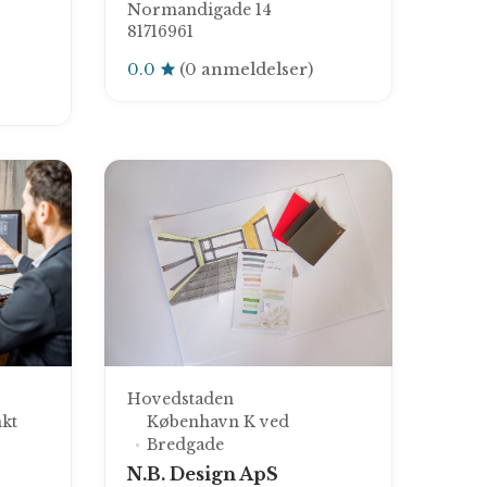
Normandigade 14
81716961
0.0
(0 anmeldelser)
Hovedstaden
kt
København K ved
Bredgade
N.B. Design ApS