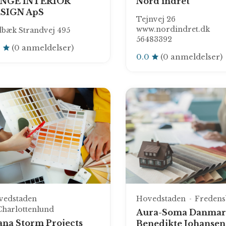
NGE INTERIOR
Nord indret
SIGN ApS
Tejnvej 26
www.nordindret.dk
bæk Strandvej 495
56483392
0
(0 anmeldelser)
0.0
(0 anmeldelser)
vedstaden
Hovedstaden
Fredens
Charlottenlund
Aura-Soma Danmark
ana Storm Projects
Benedikte Johansen