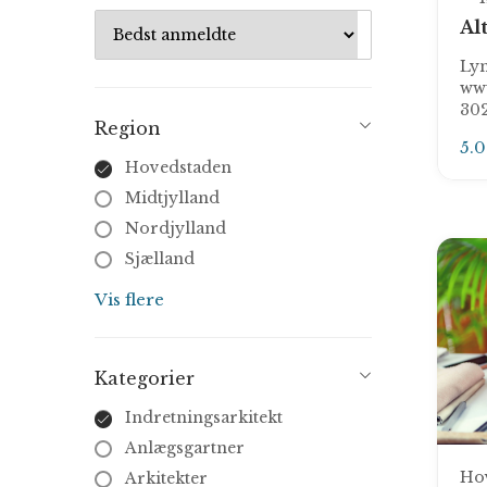
Al
Ly
www
30
Region
5.
Hovedstaden
Midtjylland
Nordjylland
Sjælland
Syddanmark
Vis flere
Kategorier
Indretningsarkitekt
Anlægsgartner
Ho
Arkitekter