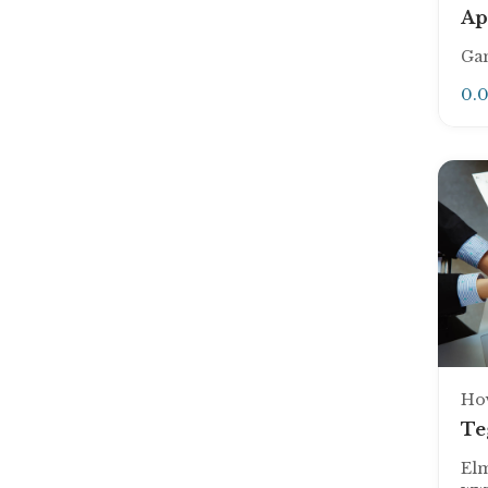
Ap
Gam
0.
Ho
Te
El