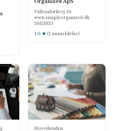
Organized ApS
Vallensbækvej 24
n
www.simplyorganized.dk
26112625
1.0
(1 anmeldelse)
j
Hovedstaden