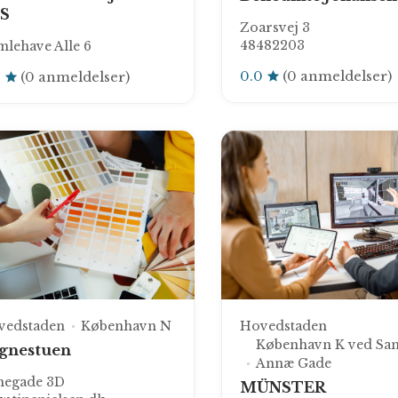
S
Zoarsvej 3
48482203
lehave Alle 6
0.0
(0 anmeldelser)
0
(0 anmeldelser)
vedstaden
København N
Hovedstaden
København K ved San
gnestuen
Annæ Gade
megade 3D
MÜNSTER