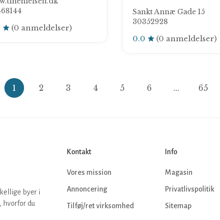
.tinenielsen.dk
468144
Sankt Annæ Gade 15
30352928
0
(0 anmeldelser)
0.0
(0 anmeldelser)
1
2
3
4
5
6
...
65
Kontakt
Info
Vores mission
Magasin
Annoncering
Privatlivspolitik
kellige byer i
 hvorfor du
Tilføj/ret virksomhed
Sitemap