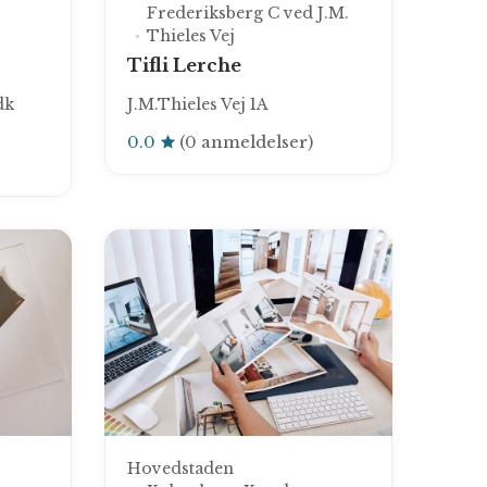
Frederiksberg C ved J.M.
Thieles Vej
Tifli Lerche
dk
J.M.Thieles Vej 1A
0.0
(0 anmeldelser)
Hovedstaden