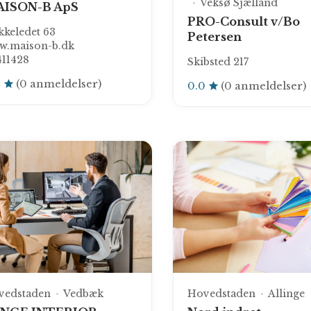
Veksø Sjælland
ISON-B ApS
PRO-Consult v/Bo
kkeledet 63
Petersen
w.maison-b.dk
411428
Skibsted 217
0
(0 anmeldelser)
0.0
(0 anmeldelser)
vedstaden
Vedbæk
Hovedstaden
Allinge