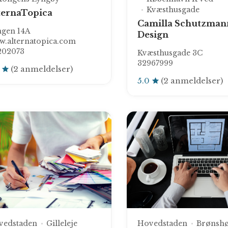
Kvæsthusgade
ternaTopica
Camilla Schutzman
ngen 14A
Design
.alternatopica.com
202073
Kvæsthusgade 3C
32967999
0
(2 anmeldelser)
5.0
(2 anmeldelser)
vedstaden
Gilleleje
Hovedstaden
Brønshø