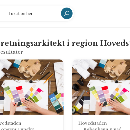
retningsarkitekt i region Hoved
esultater
vedstaden
Hovedstaden
Kongens Lyngby
København K ved