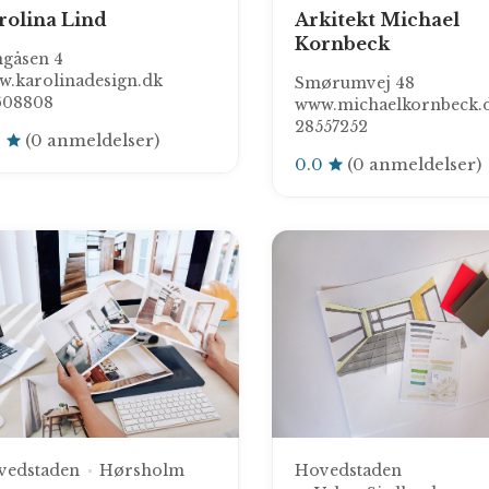
rolina Lind
Arkitekt Michael
Kornbeck
gåsen 4
.karolinadesign.dk
Smørumvej 48
608808
www.michaelkornbeck.
28557252
0
(0 anmeldelser)
0.0
(0 anmeldelser)
vedstaden
Hørsholm
Hovedstaden