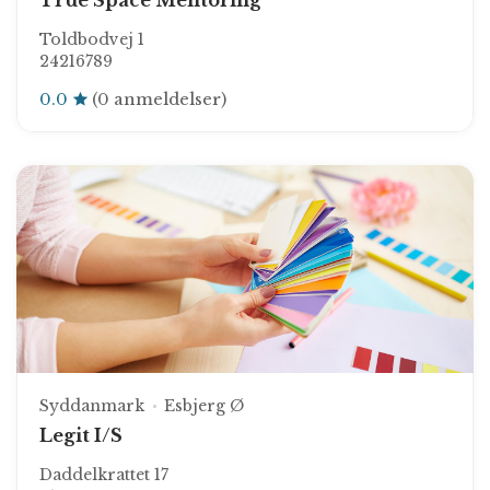
True Space Mentoring
Toldbodvej 1
24216789
0.0
(0 anmeldelser)
Syddanmark
Esbjerg Ø
Legit I/S
Daddelkrattet 17