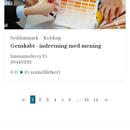
Syddanmark
Kolding
Genskabt - indretning med mening
Immanuelsvej 25
36440292
0.0
(0 anmeldelser)
1
2
3
4
5
6
...
13
14