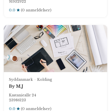
91932922
0.0
(0 anmeldelser)
Syddanmark
Kolding
By M.J
Kastaniealle 24
23986123
0.0
(0 anmeldelser)