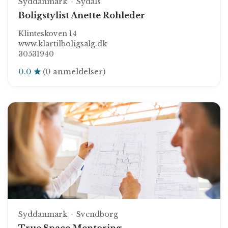
Syddanmark
Sydals
Boligstylist Anette Rohleder
Klinteskoven 14
www.klartilboligsalg.dk
30531940
0.0
(0 anmeldelser)
Syddanmark
Svendborg