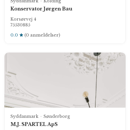
Syddanmark
Kolding
Konservator Jørgen Bau
Korsørvej 4
75530885
0.0
(0 anmeldelser)
Syddanmark
Sønderborg
M.J. SPARTEL ApS