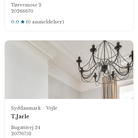
Tørvemose 2
20266670
0.0
(0 anmeldelser)
Syddanmark
Vejle
T.Jarle
Bugattivej 24
20776752