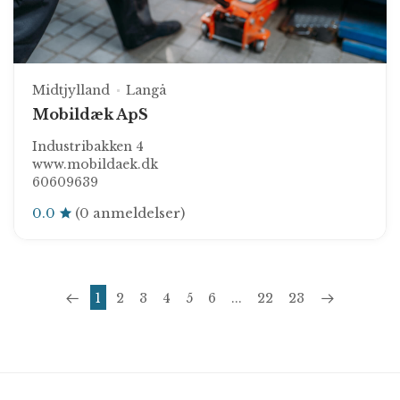
Midtjylland
Langå
Mobildæk ApS
Industribakken 4
www.mobildaek.dk
60609639
0.0
(0 anmeldelser)
1
2
3
4
5
6
...
22
23