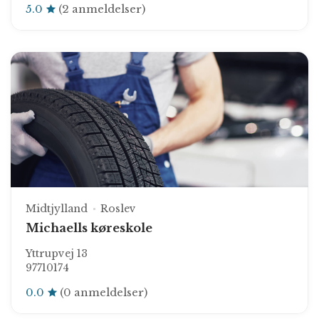
5.0
(2 anmeldelser)
Midtjylland
Roslev
Michaells køreskole
Yttrupvej 13
97710174
0.0
(0 anmeldelser)