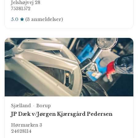
Jelshøjvej 28
75381572
5.0
(3 anmeldelser)
Sjælland
Borup
JP Dæk v/Jørgen Kjærsgård Pedersen
Hørmarken 3
24628114