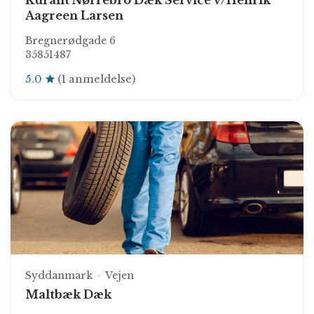
Kurant Nørrebro Dæk Service v/Henrik
Aagreen Larsen
Bregnerødgade 6
35851487
5.0
(1 anmeldelse)
Syddanmark
Vejen
Maltbæk Dæk