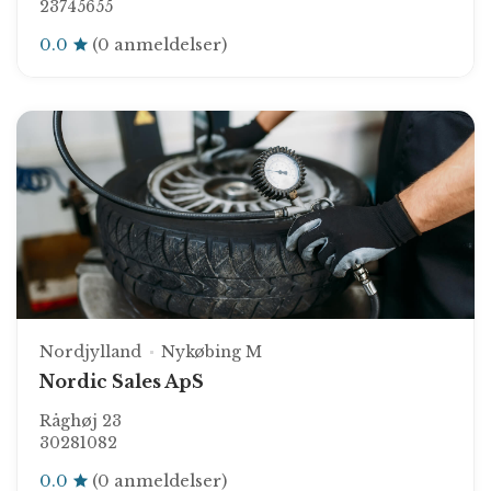
23745655
0.0
(0 anmeldelser)
Nordjylland
Nykøbing M
Nordic Sales ApS
Råghøj 23
30281082
0.0
(0 anmeldelser)