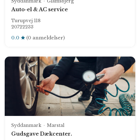
Syddanmark
Glamsbjerg
Auto-el & AC service
Turupvej 118
20722233
0.0
(0 anmeldelser)
Syddanmark
Marstal
Gudsgave Dækcenter.