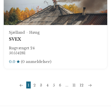
Sjælland
Høng
SVEX
Rugvænget 24
50554281
0.0
(0 anmeldelser)
1
2
3
4
5
6
...
11
12