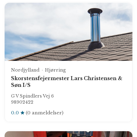
Nordjylland
Hjørring
Skorstensfejermester Lars Christensen &
Søn I/S
G V Spindlers Vej 6
98902422
0.0
(0 anmeldelser)