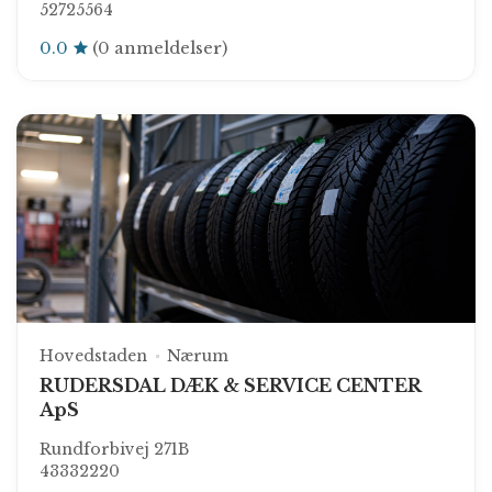
52725564
0.0
(0 anmeldelser)
Hovedstaden
Nærum
RUDERSDAL DÆK & SERVICE CENTER
ApS
Rundforbivej 271B
43332220