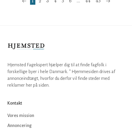
1
2
3
4
5
6
...
44
45
Hjemsted Fagekspert hjælper dig til at finde fagfolk i
forskellige byer i hele Danmark. * Hjemmesiden drives af
annonceindtægt, hvorfor du derfor vil finde steder med
reklamer her på siden.
Kontakt
Vores mission
Annoncering