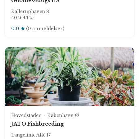
Goodies4dogs I/S
Kalleruphaven 8
40464345
0.0
(0 anmeldelser)
Hovedstaden
København Ø
JATO Fishbreeding
Langelinie Allé 17