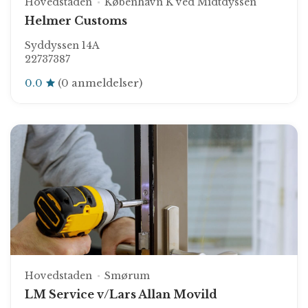
Hovedstaden
København K ved Midtdyssen
Helmer Customs
Syddyssen 14A
22737387
0.0
(0 anmeldelser)
Hovedstaden
Smørum
LM Service v/Lars Allan Movild