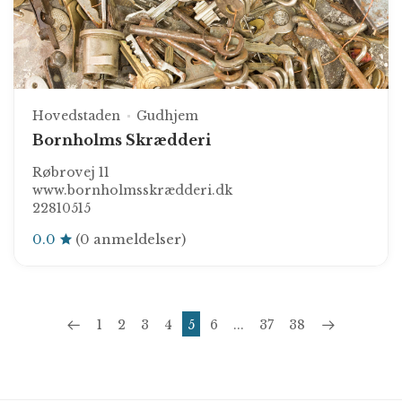
Hovedstaden
Gudhjem
Bornholms Skrædderi
Røbrovej 11
www.bornholmsskrædderi.dk
22810515
0.0
(0 anmeldelser)
1
2
3
4
5
6
...
37
38