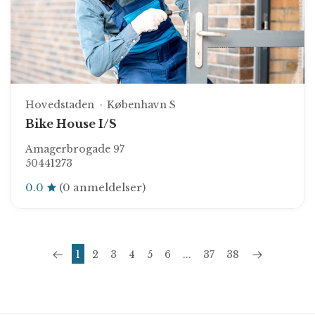
Hovedstaden
København S
Bike House I/S
Amagerbrogade 97
50441273
0.0
(0 anmeldelser)
1
2
3
4
5
6
...
37
38