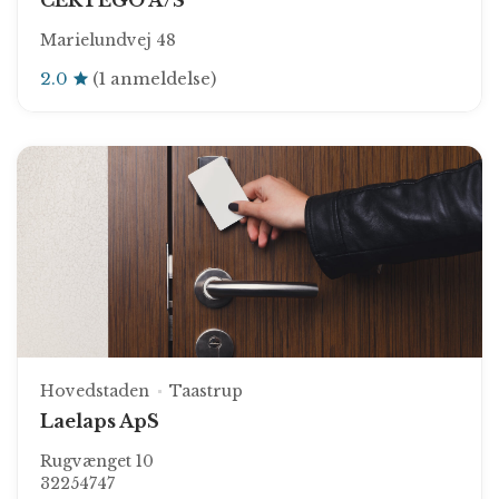
CERTEGO A/S
Marielundvej 48
2.0
(1 anmeldelse)
Hovedstaden
Taastrup
Laelaps ApS
Rugvænget 10
32254747