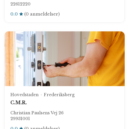
22612220
0.0
(0 anmeldelser)
Hovedstaden
Frederiksberg
C.M.R.
Christian Paulsens Vej 26
29931001
0.0
(0 anmeldelser)