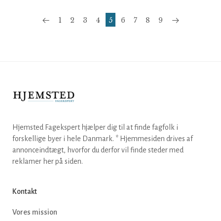
1
2
3
4
5
6
7
8
9
Hjemsted Fagekspert hjælper dig til at finde fagfolk i
forskellige byer i hele Danmark. * Hjemmesiden drives af
annonceindtægt, hvorfor du derfor vil finde steder med
reklamer her på siden.
Kontakt
Vores mission