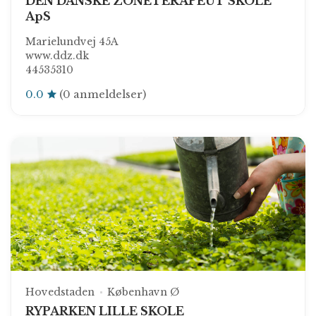
DEN DANSKE ZONETERAPEUT SKOLE
ApS
Marielundvej 45A
www.ddz.dk
44535310
0.0
(0 anmeldelser)
Hovedstaden
København Ø
RYPARKEN LILLE SKOLE