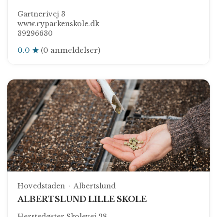
Gartnerivej 3
www.ryparkenskole.dk
39296630
0.0
(0 anmeldelser)
Hovedstaden
Albertslund
ALBERTSLUND LILLE SKOLE
Herstedøster Skolevej 28