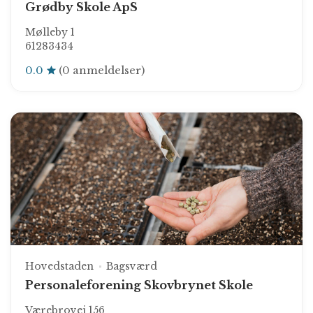
Grødby Skole ApS
Mølleby 1
61283434
0.0
(0 anmeldelser)
Hovedstaden
Bagsværd
Personaleforening Skovbrynet Skole
Værebrovej 156