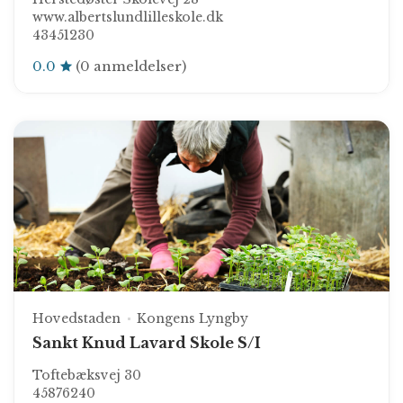
www.albertslundlilleskole.dk
43451230
0.0
(0 anmeldelser)
Hovedstaden
Kongens Lyngby
Sankt Knud Lavard Skole S/I
Toftebæksvej 30
45876240