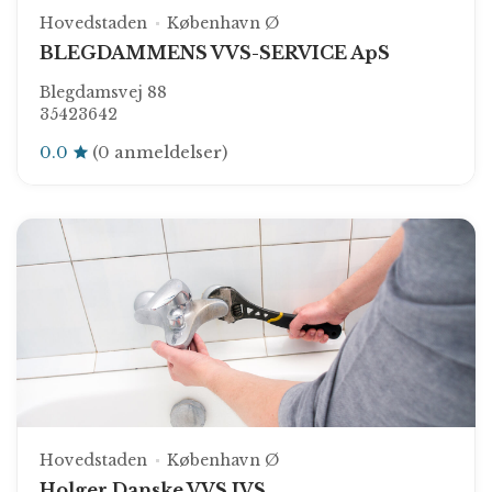
Hovedstaden
København Ø
BLEGDAMMENS VVS-SERVICE ApS
Blegdamsvej 88
35423642
0.0
(0 anmeldelser)
Hovedstaden
København Ø
Holger Danske VVS IVS