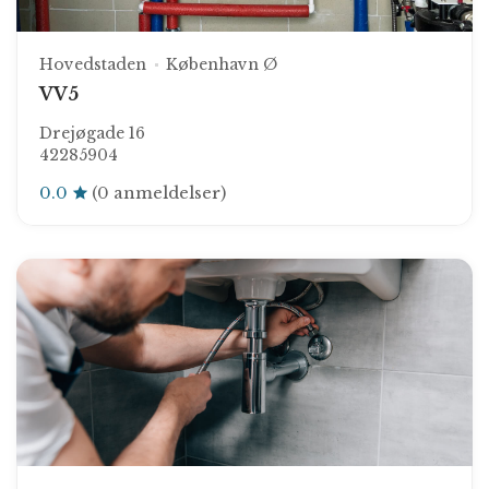
Hovedstaden
København Ø
VV5
Drejøgade 16
42285904
0.0
(0 anmeldelser)