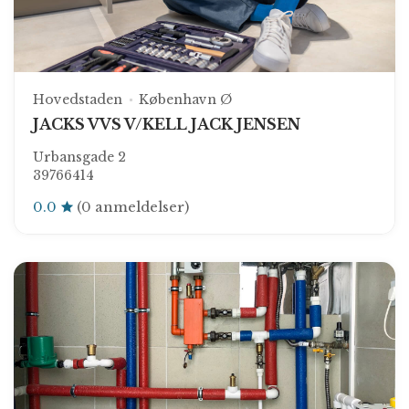
Hovedstaden
København Ø
JACKS VVS V/KELL JACK JENSEN
Urbansgade 2
39766414
0.0
(0 anmeldelser)