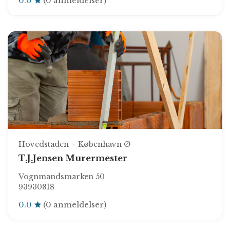
0.0
(0 anmeldelser)
Hovedstaden
København Ø
T.J.Jensen Murermester
Vognmandsmarken 50
93930818
0.0
(0 anmeldelser)