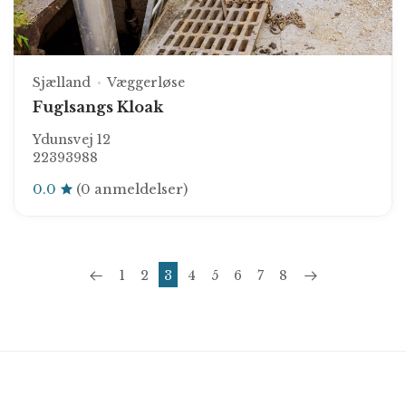
Sjælland
Væggerløse
Fuglsangs Kloak
Ydunsvej 12
22393988
0.0
(0 anmeldelser)
1
2
3
4
5
6
7
8