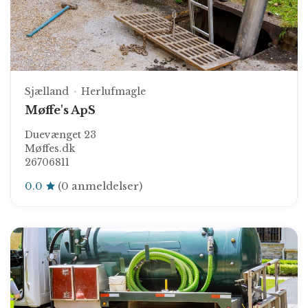
Sjælland
Herlufmagle
Møffe's ApS
Duevænget 23
Møffes.dk
26706811
0.0
(0 anmeldelser)