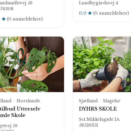
andmøllevej 56
Lundbygårdsvej 4
676308
0.0
(0 anmeldelser)
0
(0 anmeldelser)
lland
Horslunde
Sjælland
Slagelse
tilbud Utterselv
DYHRS SKOLE
mle Skole
Sct.Mikkelsgade 1A
58526351
etvej 59