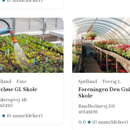
0
(0 anmeldelser)
lland
Faxe
Sjælland
Torrig L
rløse Gl. Skole
Foreningen Den Gu
Skole
kkerupvej 4B
543420
Bandholmvej 101
40148196
0
(0 anmeldelser)
0.0
(0 anmeldelser)