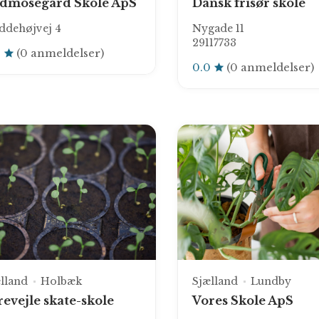
dmosegård Skole ApS
Dansk frisør skole
ddehøjvej 4
Nygade 11
29117733
0
(0 anmeldelser)
0.0
(0 anmeldelser)
lland
Holbæk
Sjælland
Lundby
revejle skate-skole
Vores Skole ApS