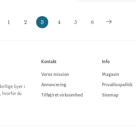
1
2
3
4
5
6
Kontakt
Info
Vores mission
Magasin
Annoncering
Privatlivspolitik
kellige byer i
 hvorfor du
Tilføj/ret virksomhed
Sitemap