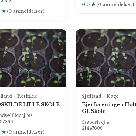
435080
0.0
(0 anmeldelser)
0
(0 anmeldelser)
lland
Roskilde
Sjælland
Køge
SKILDE LILLE SKOLE
Ejerforeningen Hol
Gl. Skole
dsølillevej 50
787238
Støberivej 4
21447606
0
(0 anmeldelser)