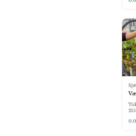
0.
Sjæ
Væ
To
21
0.