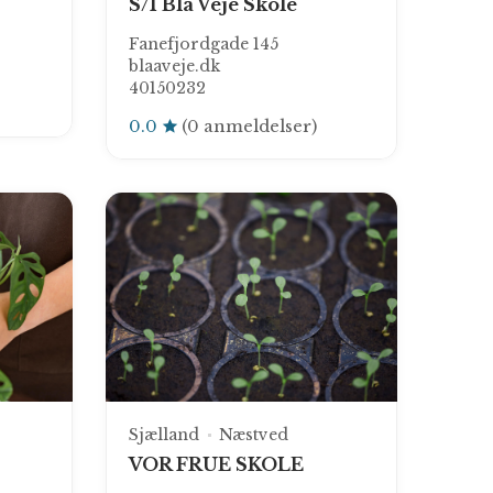
S/I Blå Veje Skole
Fanefjordgade 145
blaaveje.dk
40150232
0.0
(0 anmeldelser)
Sjælland
Næstved
VOR FRUE SKOLE