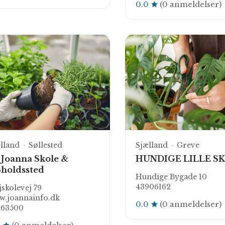
0.0
(0 anmeldelser)
lland
Søllested
Sjælland
Greve
I Joanna Skole &
HUNDIGE LILLE S
holdssted
Hundige Bygade 10
43906162
skolevej 79
w.joannainfo.dk
0.0
(0 anmeldelser)
963500