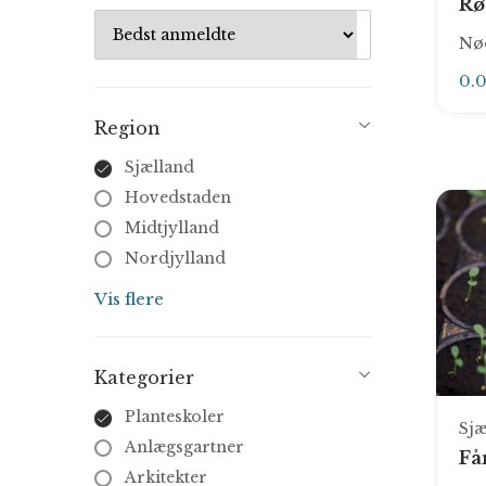
Rø
Nø
0.
Region
Sjælland
Hovedstaden
Midtjylland
Nordjylland
Syddanmark
Vis flere
Kategorier
Planteskoler
Sjæ
Anlægsgartner
Få
Arkitekter