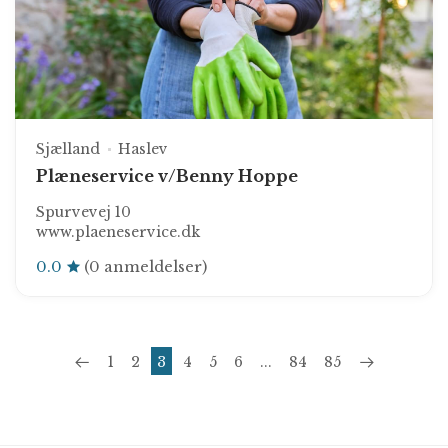
Sjælland
Haslev
Plæneservice v/Benny Hoppe
Spurvevej 10
www.plaeneservice.dk
0.0
(0 anmeldelser)
1
2
3
4
5
6
...
84
85