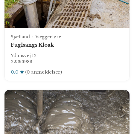
Sjælland
Væggerløse
Fuglsangs Kloak
Ydunsvej 12
22393988
0.0
(0 anmeldelser)