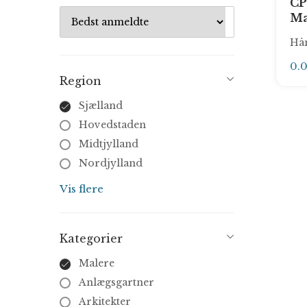
CP
Ma
Hå
0.
Region
Sjælland
Hovedstaden
Midtjylland
Nordjylland
Syddanmark
Vis flere
Kategorier
Malere
Anlægsgartner
Arkitekter