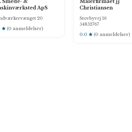
. Smede- &
Malerfirmaet jj
skinværksted ApS
Christiansen
ndværkervænget 20
Stovbyvej 16
54852767
0
(0 anmeldelser)
0.0
(0 anmeldelser)