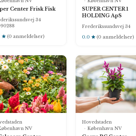
København NV
København NV
per Center Frisk Fisk
SUPER CENTER 1
HOLDING ApS
derikssundsvej 34
990288
Frederikssundsvej 34
0
(0 anmeldelser)
0.0
(0 anmeldelser)
vedstaden
Hovedstaden
København NV
København NV