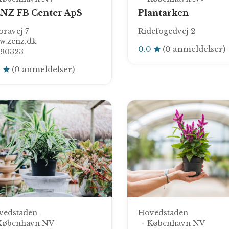
NZ FB Center ApS
Plantarken
ravej 7
Ridefogedvej 2
w.zenz.dk
0.0
(0 anmeldelser)
790323
0
(0 anmeldelser)
vedstaden
Hovedstaden
København NV
København NV