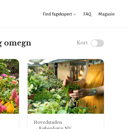
Find fagekspert
FAQ
Magasin
og omegn
Kort
Hovedstaden
København NV