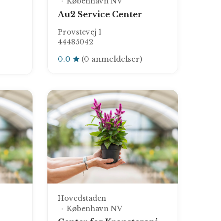
København NV
Au2 Service Center
Provstevej 1
44485042
0.0
(0 anmeldelser)
Hovedstaden
København NV