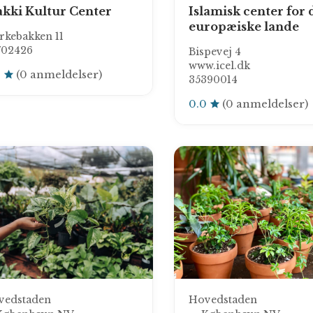
kki Kultur Center
Islamisk center for 
europæiske lande
rkebakken 11
702426
Bispevej 4
www.icel.dk
0
(0 anmeldelser)
35390014
0.0
(0 anmeldelser)
vedstaden
Hovedstaden