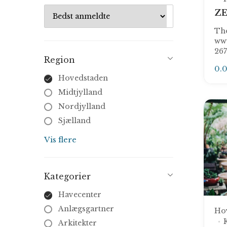
ZE
Tho
ww
26
Region
0.
Hovedstaden
Midtjylland
Nordjylland
Sjælland
Syddanmark
Vis flere
Kategorier
Havecenter
Anlægsgartner
Ho
Arkitekter