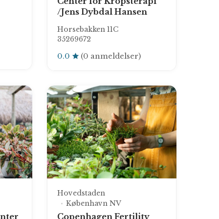
Center for Kropsterapi
/Jens Dybdal Hansen
Horsebakken 11C
35269672
0.0
(0 anmeldelser)
Hovedstaden
København NV
enter
Copenhagen Fertility