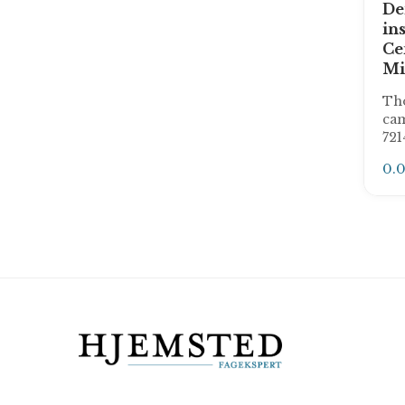
De
in
Ce
Mi
Tho
ca
721
0.