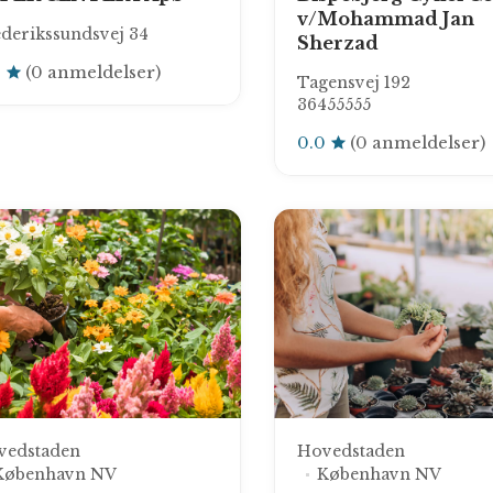
v/Mohammad Jan
derikssundsvej 34
Sherzad
0
(0 anmeldelser)
Tagensvej 192
36455555
0.0
(0 anmeldelser)
vedstaden
Hovedstaden
København NV
København NV