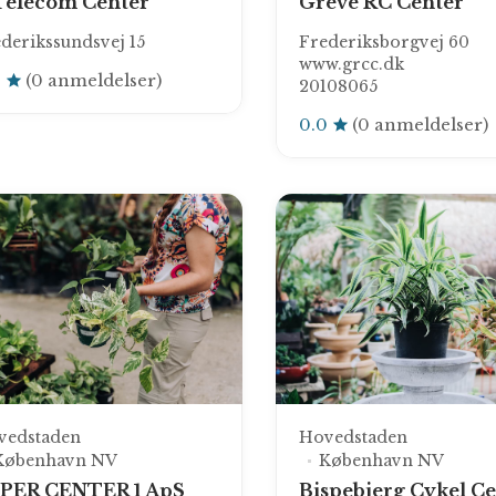
Telecom Center
Greve RC Center
derikssundsvej 15
Frederiksborgvej 60
www.grcc.dk
0
(0 anmeldelser)
20108065
0.0
(0 anmeldelser)
vedstaden
Hovedstaden
København NV
København NV
PER CENTER 1 ApS
Bispebjerg Cykel C