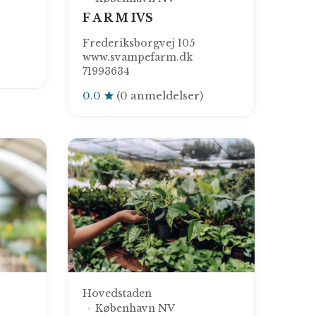
F A R M IVS
Frederiksborgvej 105
www.svampefarm.dk
71993634
0.0
(0 anmeldelser)
Hovedstaden
København NV