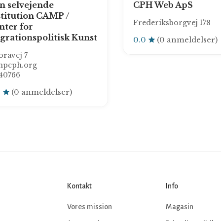
n selvejende
CPH Web ApS
stitution CAMP /
Frederiksborgvej 178
nter for
grationspolitisk Kunst
0.0
(0 anmeldelser)
ravej 7
mpcph.org
40766
0
(0 anmeldelser)
Kontakt
Info
Vores mission
Magasin