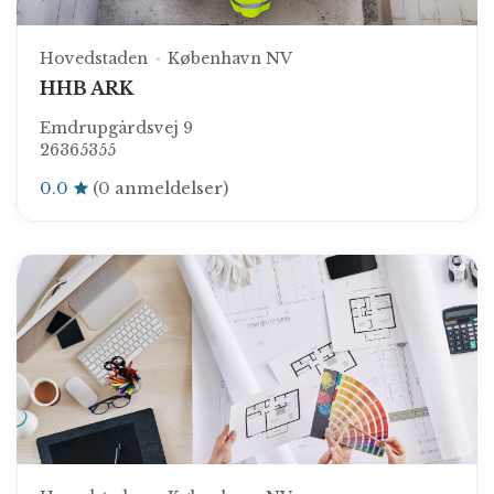
Hovedstaden
København NV
HHB ARK
Emdrupgårdsvej 9
26365355
0.0
(0 anmeldelser)