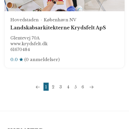
Hovedstaden
København NV
Landskabsarkitekterne Krydsfelt ApS
Glentevej 70A
www.krydsfelt.dk
61670484
0.0
(0 anmeldelser)
1
2
3
4
5
6