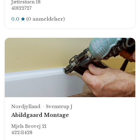
Jættestuen 18
41822727
0.0
(0 anmeldelser)
Nordjylland
Svenstrup J
Abildgaard Montage
Mjels Brovej 21
42251428