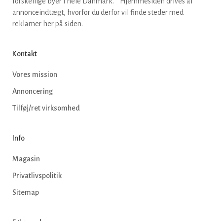
forskellige byer i hele Danmark. * Hjemmesiden drives af
annonceindtægt, hvorfor du derfor vil finde steder med
reklamer her på siden.
Kontakt
Vores mission
Annoncering
Tilføj/ret virksomhed
Info
Magasin
Privatlivspolitik
Sitemap