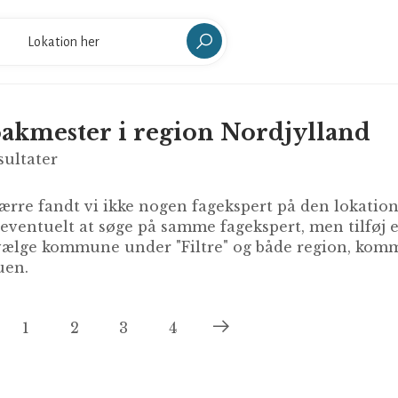
akmester i region Nordjylland
sultater
rre fandt vi ikke nogen fagekspert på den lokation 
 eventuelt at søge på samme fagekspert, men tilføj
ælge kommune under "Filtre" og både region, kommu
en.
1
2
3
4