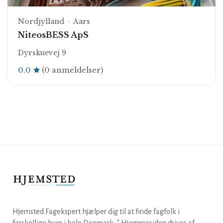
Nordjylland
Aars
NiteosBESS ApS
Dyrskuevej 9
0.0
(0 anmeldelser)
Hjemsted Fagekspert hjælper dig til at finde fagfolk i