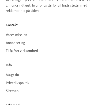
forskellige byer i hele Danmark. * Hjemmesiden drives af
annonceindtægt, hvorfor du derfor vil finde steder med
reklamer her på siden.
Kontakt
Vores mission
Annoncering
Tilføj/ret virksomhed
Info
Magasin
Privatlivspolitik
Sitemap