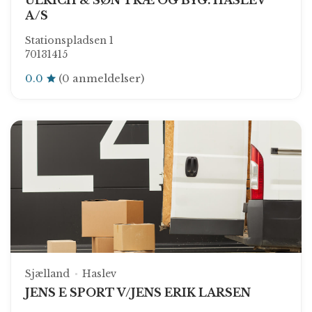
ULRICH & SØN TRÆ OG BYG. HASLEV
A/S
Stationspladsen 1
70131415
0.0
(0 anmeldelser)
Sjælland
Haslev
JENS E SPORT V/JENS ERIK LARSEN