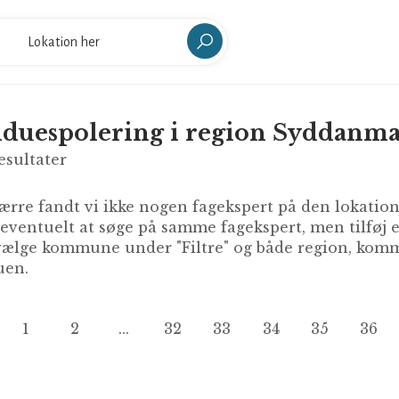
duespolering i region Syddanm
esultater
rre fandt vi ikke nogen fagekspert på den lokation 
 eventuelt at søge på samme fagekspert, men tilføj
ælge kommune under "Filtre" og både region, kommu
en.
1
2
...
32
33
34
35
36