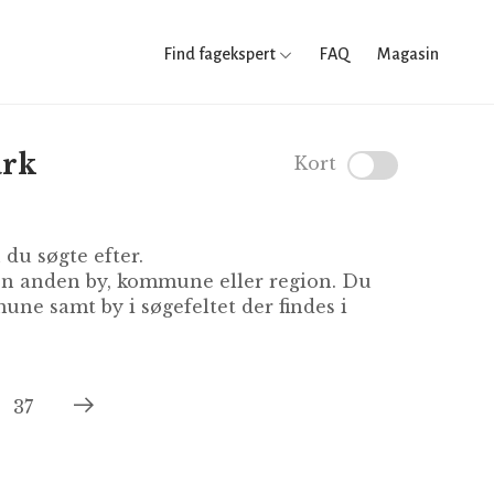
Find fagekspert
FAQ
Magasin
ark
Kort
du søgte efter.
 en anden by, kommune eller region. Du
ne samt by i søgefeltet der findes i
37