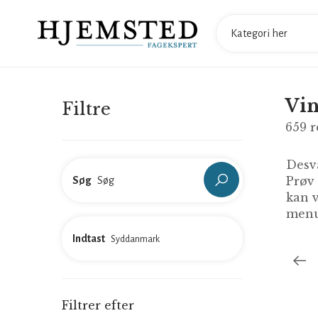
Vin
Filtre
659
r
Desvæ
Prøv
Søg
kan v
menu
Indtast
Filtrer efter