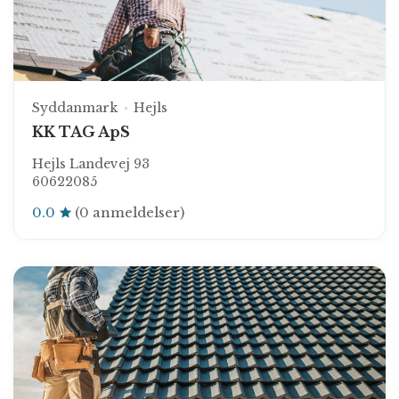
Syddanmark
Hejls
KK TAG ApS
Hejls Landevej 93
60622085
0.0
(0 anmeldelser)