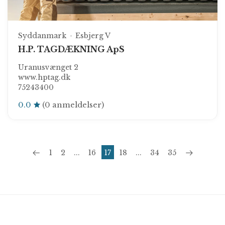
Syddanmark
Esbjerg V
H.P. TAGDÆKNING ApS
Uranusvænget 2
www.hptag.dk
75243400
0.0
(0 anmeldelser)
1
2
...
16
17
18
...
34
35