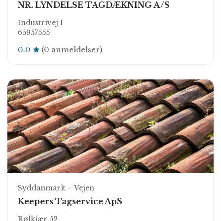
NR. LYNDELSE TAGDÆKNING A/S
Industrivej 1
65957555
0.0
(0 anmeldelser)
Syddanmark
Vejen
Keepers Tagservice ApS
Rølkjær 52