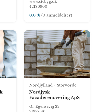
www.ctcbyg.dk
42180900
0.0
(0 anmeldelser)
Nordjylland
Storvorde
k
Nordjysk
Facaderenovering ApS
Gl. Egensevej 22
21397140