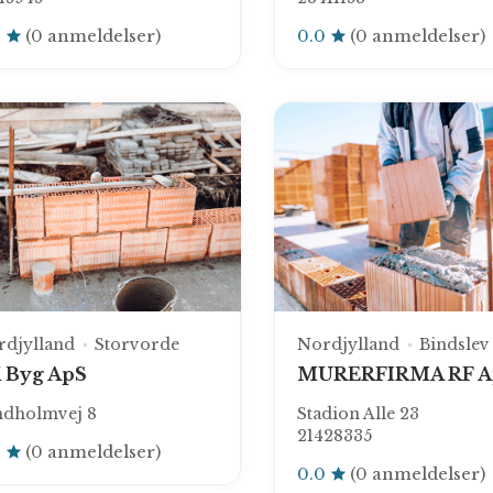
0
(0 anmeldelser)
0.0
(0 anmeldelser)
rdjylland
Storvorde
Nordjylland
Bindslev
 Byg ApS
MURERFIRMA RF A
ndholmvej 8
Stadion Alle 23
21428335
0
(0 anmeldelser)
0.0
(0 anmeldelser)