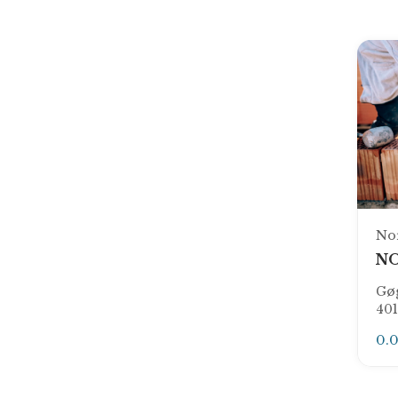
No
NO
Gøg
40
0.