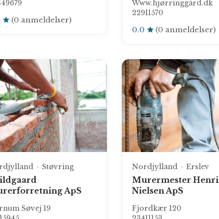
849679
Www.hjørringgård.dk
22911570
0
(0 anmeldelser)
0.0
(0 anmeldelser)
rdjylland
Støvring
Nordjylland
Erslev
ildgaard
Murermester Henri
rerforretning ApS
Nielsen ApS
rnum Søvej 19
Fjordkær 120
15945
23411153