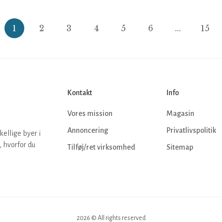
1
2
3
4
5
6
...
15
Kontakt
Info
Vores mission
Magasin
Annoncering
Privatlivspolitik
kellige byer i
 hvorfor du
Tilføj/ret virksomhed
Sitemap
2026 © All rights reserved