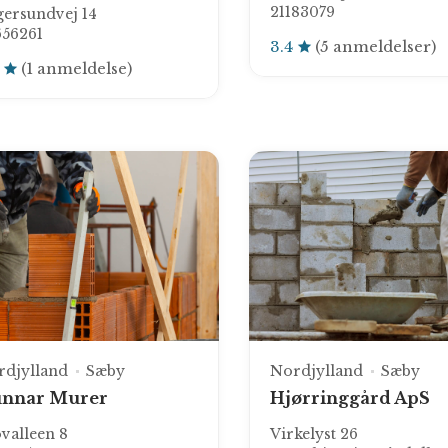
21183079
ersundvej 14
656261
3.4
(5 anmeldelser)
0
(1 anmeldelse)
rdjylland
Sæby
Nordjylland
Sæby
nnar Murer
Hjørringgård ApS
valleen 8
Virkelyst 26