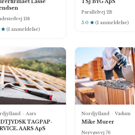
rerfirmaet Lasse
TSJ BYG ApS
endsen
Parallelvej 2B
destedvej 118
5.0
(1 anmeldelse)
0
(1 anmeldelse)
rdjylland
Aars
Nordjylland
Vadum
DTJYDSK TAGPAP-
Mike Murer
RVICE. AARS ApS
Nervøsvej 76