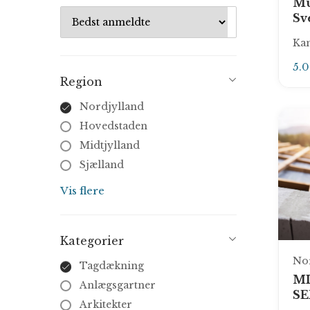
Mu
Sv
Kan
5.
Region
Nordjylland
Hovedstaden
Midtjylland
Sjælland
Syddanmark
Vis flere
Kategorier
No
Tagdækning
MI
Anlægsgartner
SE
Arkitekter