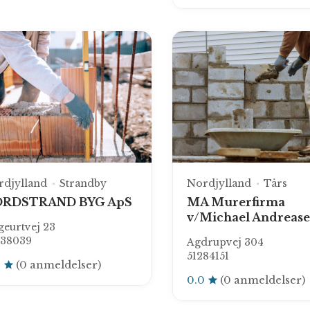
rdjylland
Strandby
Nordjylland
Tårs
RDSTRAND BYG ApS
MA Murerfirma
v/Michael Andreas
eurtvej 23
138039
Agdrupvej 304
51284151
0
(0 anmeldelser)
0.0
(0 anmeldelser)