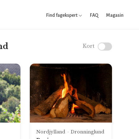
Find fagekspert
FAQ
Magasin
nd
Kort
Nordjylland
Dronninglund