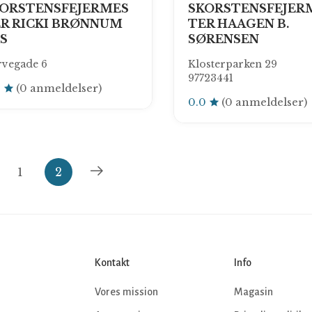
ORSTENSFEJERMES
SKORSTENSFEJER
R RICKI BRØNNUM
TER HAAGEN B.
S
SØRENSEN
rvegade 6
Klosterparken 29
97723441
0
(0 anmeldelser)
0.0
(0 anmeldelser)
1
2
Kontakt
Info
Vores mission
Magasin