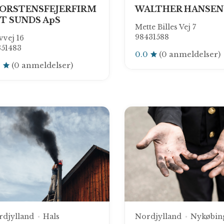
ORSTENSFEJERFIRM
WALTHER HANSEN
T SUNDS ApS
Mette Billes Vej 7
98431588
vej 16
351483
0.0
(0 anmeldelser)
0
(0 anmeldelser)
rdjylland
Hals
Nordjylland
Nykøbin