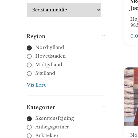
Sk
Jø
Høj
98
0.
Region
Nordjylland
Hovedstaden
Midtjylland
Sjælland
Syddanmark
Vis flere
Kategorier
Skorstensfejning
Anlægsgartner
No
Arkitekter