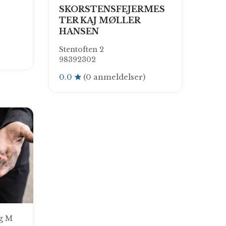
SKORSTENSFEJERMES
TER KAJ MØLLER
HANSEN
Stentoften 2
98392302
0.0
(0 anmeldelser)
g M