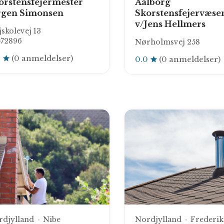
orstensfejermester
Aalborg
rgen Simonsen
Skorstensfejervæse
v/Jens Hellmers
skolevej 13
572896
Nørholmsvej 258
0
(0 anmeldelser)
0.0
(0 anmeldelser)
rdjylland
Nibe
Nordjylland
Frederi