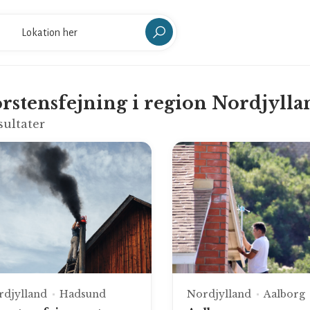
rstensfejning i region Nordjylla
sultater
rdjylland
Hadsund
Nordjylland
Aalborg