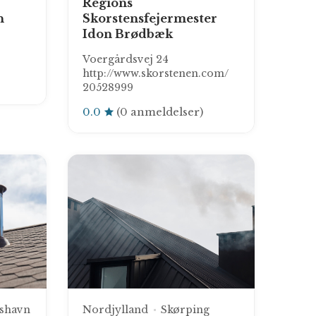
Regions
n
Skorstensfejermester
Idon Brødbæk
Voergårdsvej 24
http://www.skorstenen.com/
20528999
0.0
(0 anmeldelser)
kshavn
Nordjylland
Skørping