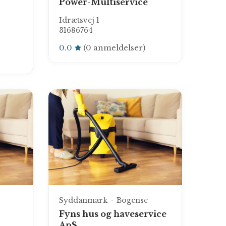
Power-Multiservice
Idrætsvej 1
31686764
0.0
(0 anmeldelser)
Syddanmark
Bogense
Fyns hus og haveservice
ApS