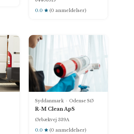
64403919
0.0
(0 anmeldelser)
Syddanmark
Odense SØ
R-M Clean ApS
Ørbækvej 339A
0.0
(0 anmeldelser)