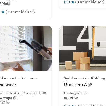
0.0
(0 anmeldelser)
789268
0
(0 anmeldelser)
ddanmark
Aabenraa
Syddanmark
Kolding
earwave
Uno-rent ApS
der Hostrup Østergade 13
Låsbygade 36
w.wapa.dk
60191550
10165