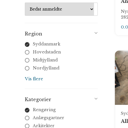
An
Ny
28
0.
Region
Syddanmark
Hovedstaden
Midtjylland
Nordjylland
Sjælland
Vis flere
Kategorier
Rengøring
Sy
Anlægsgartner
Al
Arkitekter