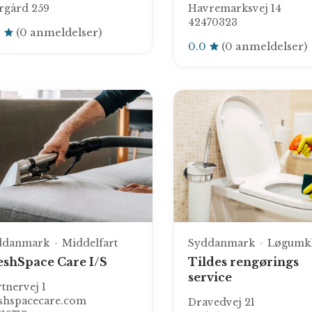
rgård 259
Havremarksvej 14
42470323
0
(0 anmeldelser)
0.0
(0 anmeldelser)
ddanmark
Middelfart
Syddanmark
Løgumkl
eshSpace Care I/S
Tildes rengørings
service
tnervej 1
shspacecare.com
Dravedvej 21