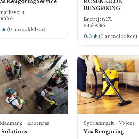
as RengøringService
ROSENKILDE
RENGØRING
marksvej 4
265762
Brovejen 171
28679535
0
(0 anmeldelser)
0.0
(0 anmeldelser)
ddanmark
Aabenraa
Syddanmark
Vojens
l Solutions
Yus Rengøring