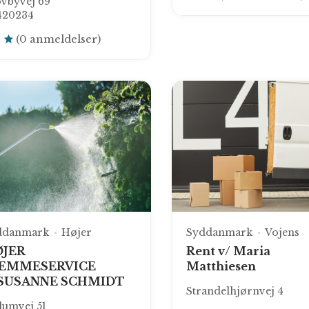
vbyvej 69
420234
0
(0 anmeldelser)
ddanmark
Højer
Syddanmark
Vojens
JER
Rent v/ Maria
JEMMESERVICE
Matthiesen
SUSANNE SCHMIDT
Strandelhjørnvej 4
lumvej 51