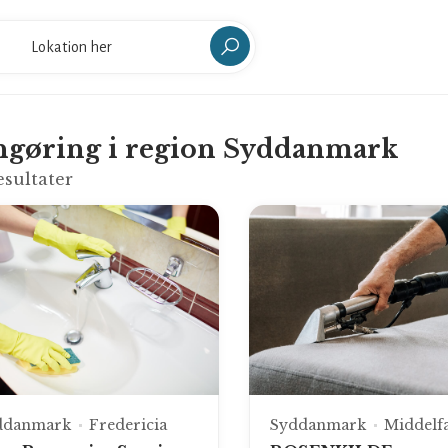
gøring i region Syddanmark
esultater
ddanmark
Fredericia
Syddanmark
Middelfa