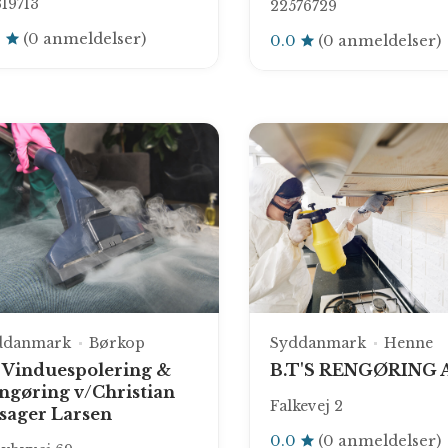
19713
22576729
0
(0 anmeldelser)
0.0
(0 anmeldelser)
ddanmark
Børkop
Syddanmark
Henne
 Vinduespolering &
B.T'S RENGØRING 
ngøring v/Christian
Falkevej 2
sager Larsen
0.0
(0 anmeldelser)