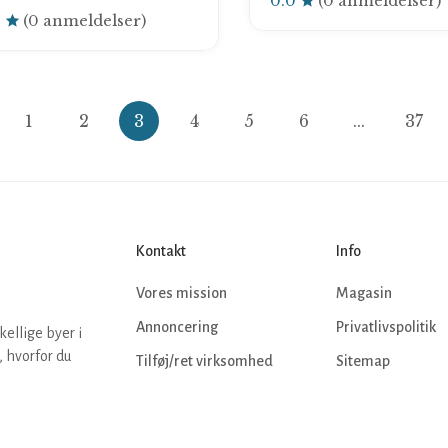
0.0
(0 anmeldelser)
0
(0 anmeldelser)
1
2
3
4
5
6
...
37
Kontakt
Info
Vores mission
Magasin
Annoncering
Privatlivspolitik
kellige byer i
 hvorfor du
Tilføj/ret virksomhed
Sitemap