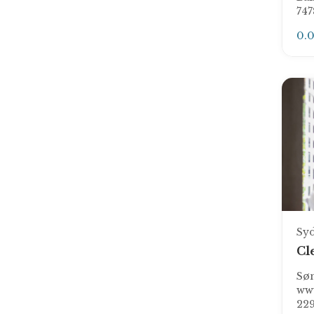
74
0.
Sy
Cl
Søn
ww
229