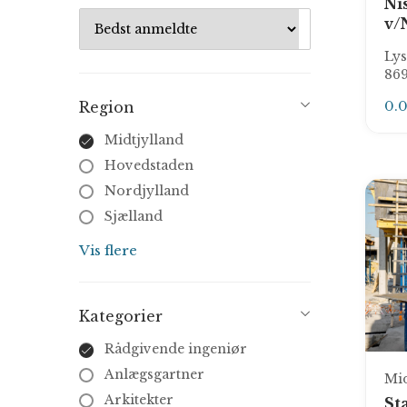
Ni
v/
Lys
86
0.
Region
Midtjylland
Hovedstaden
Nordjylland
Sjælland
Syddanmark
Vis flere
Kategorier
Rådgivende ingeniør
Anlægsgartner
Mid
Arkitekter
St