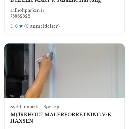
Den Lille Maler v/Susanne Hartung
Lilholtparken 17
75862822
0.0
(0 anmeldelser)
Syddanmark
Børkop
MØRKHOLT MALERFORRETNING V/K
HANSEN