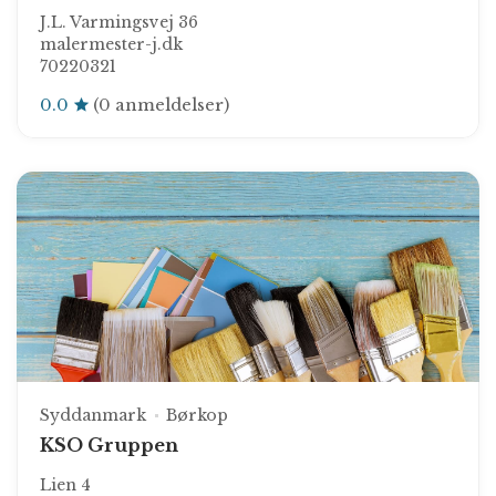
J.L. Varmingsvej 36
malermester-j.dk
70220321
0.0
(0 anmeldelser)
Syddanmark
Børkop
KSO Gruppen
Lien 4