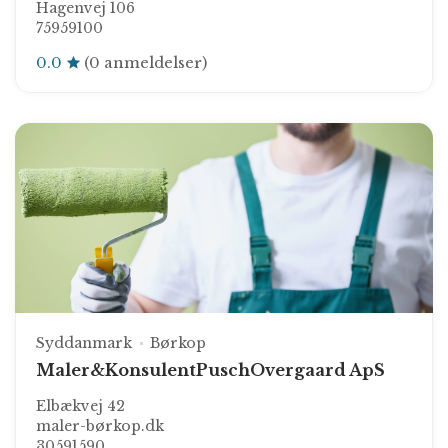
Hagenvej 106
75959100
0.0
(0 anmeldelser)
Syddanmark
Børkop
Maler&KonsulentPuschOvergaard ApS
Elbækvej 42
maler-børkop.dk
30591590