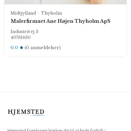
Midtjylland
Thyholm
Malerfirmaet Ane Højen Thyholm ApS
Industrivej 3
40761630
0.0
(0 anmeldelser)
Hjemsted Fagekspert hjælper dig til at finde fagfolk i