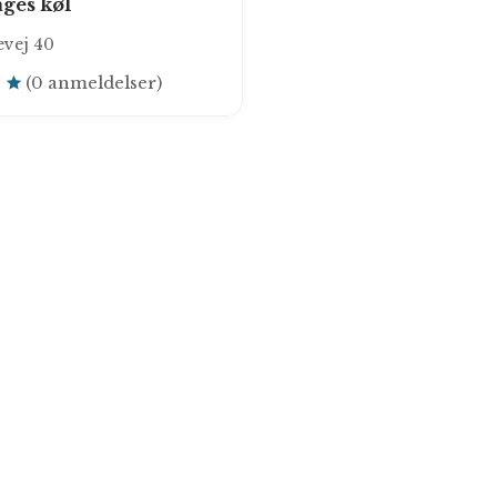
ages køl
vej 40
0
(0 anmeldelser)