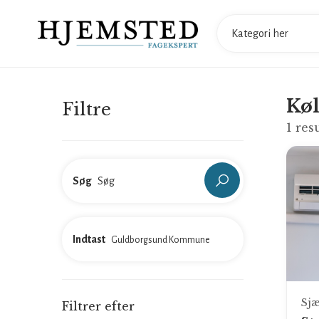
Kø
Filtre
1
resu
Søg
Indtast
Sjæ
Filtrer efter