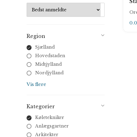
St
Ore
0.
Region
Sjælland
Hovedstaden
Midtjylland
Nordjylland
Syddanmark
Vis flere
Kategorier
Køletekniker
Anlægsgartner
Arkitekter