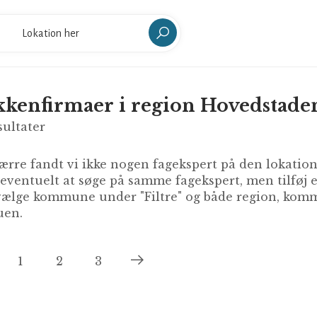
kenfirmaer i region Hovedstade
sultater
rre fandt vi ikke nogen fagekspert på den lokation 
 eventuelt at søge på samme fagekspert, men tilføj
ælge kommune under "Filtre" og både region, kommu
en.
1
2
3