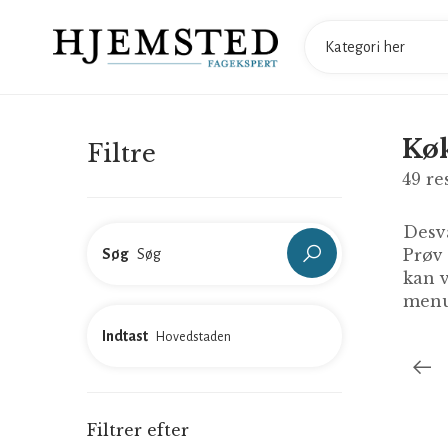
Køk
Filtre
49
re
Desvæ
Prøv
Søg
kan v
menu
Indtast
Filtrer efter