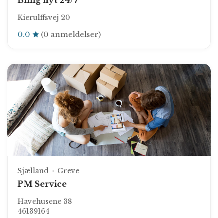
Billig flyt 24/7
Kierulffsvej 20
0.0
(0 anmeldelser)
Sjælland
Greve
PM Service
Havehusene 38
46139164