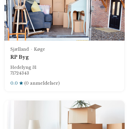
Sjælland
Køge
RP Byg
Hedelyng 31
71724343
0.0
(0 anmeldelser)