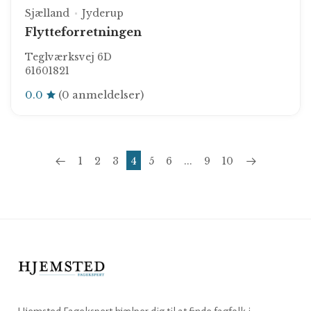
Sjælland
Jyderup
Flytteforretningen
Teglværksvej 6D
61601821
0.0
(0 anmeldelser)
1
2
3
4
5
6
...
9
10