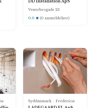
k
DD Installation ApS
Vesterbrogade 23
0.0
(0 anmeldelser)
ia
Syddanmark
Fredericia
ellin
LADEGAARD EL ApS