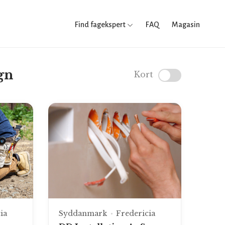
Find fagekspert
FAQ
Magasin
gn
Kort
ia
Syddanmark
Fredericia