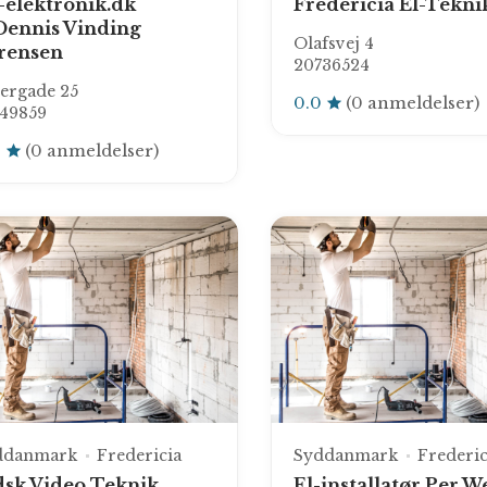
t-elektronik.dk
Fredericia El-Tekni
Dennis Vinding
Olafsvej 4
rensen
20736524
ergade 25
0.0
(0 anmeldelser)
449859
0
(0 anmeldelser)
ddanmark
Fredericia
Syddanmark
Frederic
dsk Video Teknik
El-installatør Per W