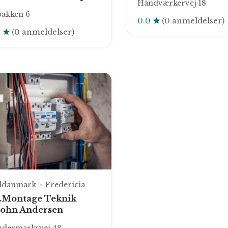
Håndværkervej 18
bakken 6
0.0
(0 anmeldelser)
0
(0 anmeldelser)
ddanmark
Fredericia
A.Montage Teknik
John Andersen