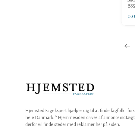
Sø
Udlejning af trailer
Varmepumpe installatør
23
Udlejning af varevogn
Ventilationsfirma
0.
Vådrumssikring
Vinduespolering
VVS installatør
Hjemsted Fagekspert hjælper dig til at finde fagfolk i fors
hele Danmark. * Hjemmesiden drives af annonceindtægt,
derfor vil finde steder med reklamer her på siden.