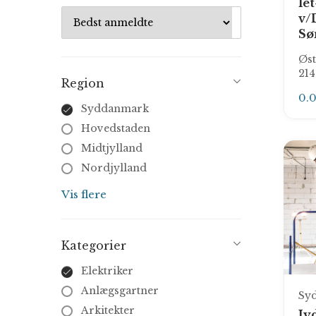
le
v/
Sø
Øst
21
Region
0.
Syddanmark
Hovedstaden
Midtjylland
Nordjylland
Sjælland
Vis flere
Kategorier
Elektriker
Anlægsgartner
Sy
Arkitekter
Jy