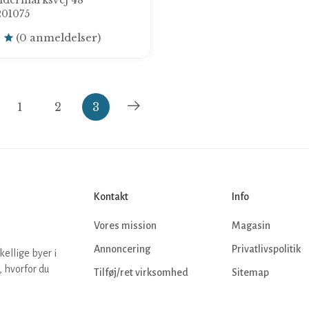
ndermarksvej 48
201075
0
(0 anmeldelser)
1
2
3
Kontakt
Info
Vores mission
Magasin
Annoncering
Privatlivspolitik
kellige byer i
 hvorfor du
Tilføj/ret virksomhed
Sitemap