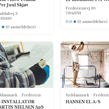
Per Juul Skjøt
Fredericiavej 30
75943791
ddalvej 3
492490
0.0
(0 anmeldelser)
0
(0 anmeldelser)
ddanmark
Fredericia
Syddanmark
Frederic
-INSTALLATØR
HANSEN EL A/S
RTIN NIELSEN ApS