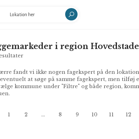
gemarkeder i region Hovedstad
esultater
rre fandt vi ikke nogen fagekspert på den lokation 
 eventuelt at søge på samme fagekspert, men tilføj
ælge kommune under "Filtre" og både region, kommu
en.
1
2
...
8
9
10
11
12