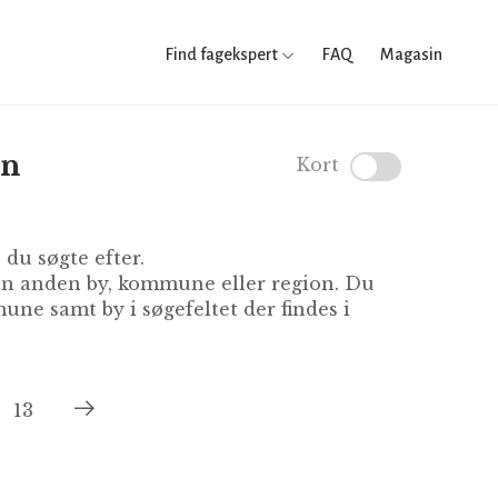
Find fagekspert
FAQ
Magasin
en
Kort
du søgte efter.
 en anden by, kommune eller region. Du
ne samt by i søgefeltet der findes i
13