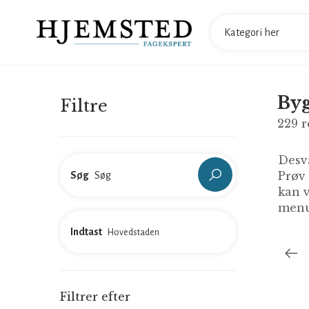
Byg
Filtre
229
r
Desvæ
Prøv
Søg
kan v
menu
Indtast
Filtrer efter