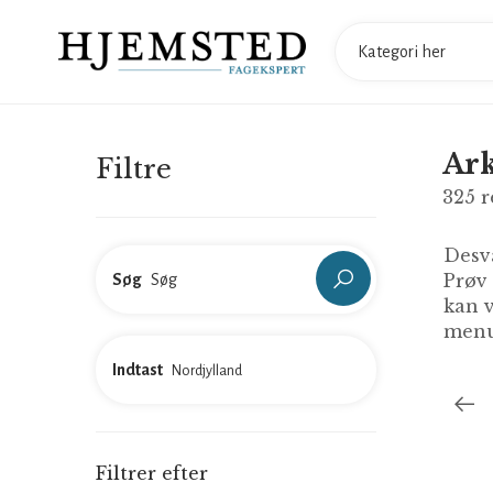
Ark
Filtre
325
r
Desvæ
Prøv
Søg
kan v
menu
Indtast
Filtrer efter