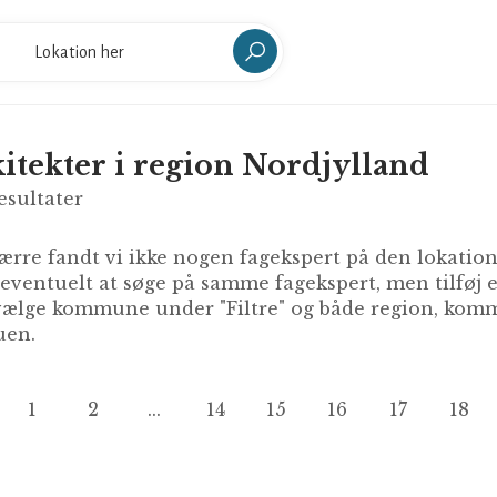
itekter i region Nordjylland
esultater
rre fandt vi ikke nogen fagekspert på den lokation 
 eventuelt at søge på samme fagekspert, men tilføj
ælge kommune under "Filtre" og både region, kommu
en.
1
2
...
14
15
16
17
18