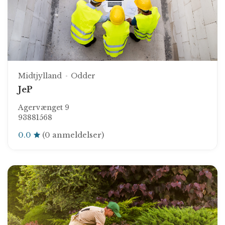
Midtjylland
Odder
JeP
Agervænget 9
93881568
0.0
(0 anmeldelser)