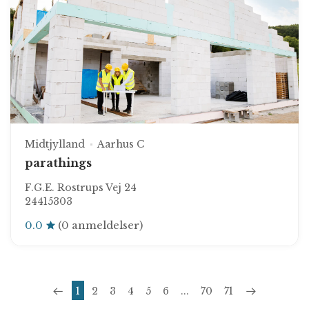
Midtjylland
Aarhus C
parathings
F.G.E. Rostrups Vej 24
24415303
0.0
(0 anmeldelser)
1
2
3
4
5
6
...
70
71