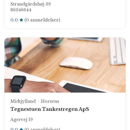
Strandgårdshøj 39
86346644
0.0
(0 anmeldelser)
Midtjylland
Horsens
Tegnestuen Tankestregen ApS
Agervej 19
0.0
(0 anmeldelser)