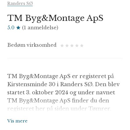
Randers SØ
TM Byg&Montage ApS
5.0
(1 anmeldelse)
Bedøm virksomhed
TM Byg&Montage ApS er registeret på
Kirstensminde 30 i Randers SØ. Den blev
startet 3. oktober 2024 og under navnet
TM Byg&Montage ApS finder du den
registeret her på siden under Tømrer.
Firmaet er på nuværende tidspunkt under
Vis mere
ganske normal drift og du bør derfor