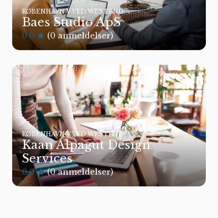
KØBENHAVN V VED WESTEND
Baes Studio ApS
0.0
(0 anmeldelser)
KØBENHAVN V VED WESTEND
Kaan Alpagut Design
Services
0.0
(0 anmeldelser)