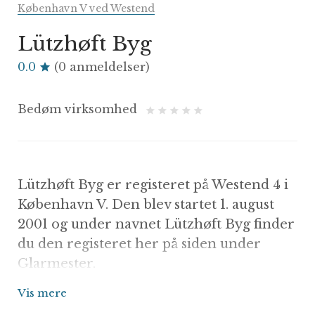
København V ved Westend
Lützhøft Byg
0.0
(0 anmeldelser)
Bedøm virksomhed
Lützhøft Byg er registeret på Westend 4 i
København V. Den blev startet 1. august
2001 og under navnet Lützhøft Byg finder
du den registeret her på siden under
Glarmester.
Firmaet er på nuværende tidspunkt under
Vis mere
ganske normal drift og du bør derfor