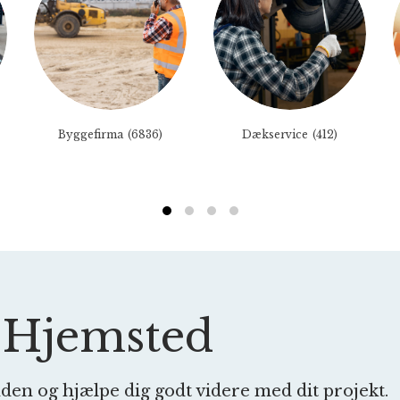
Byggefirma
(6836)
Dækservice
(412)
1
2
3
4
å Hjemsted
nden og hjælpe dig godt videre med dit projekt.