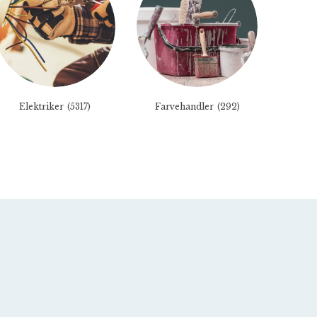
Elektriker
(5317)
Farvehandler
(292)
Fu