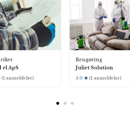
triker
Rengøring
d el ApS
Juliet Solution
(1 anmeldelse)
5.0
(1 anmeldelse)
1
2
3