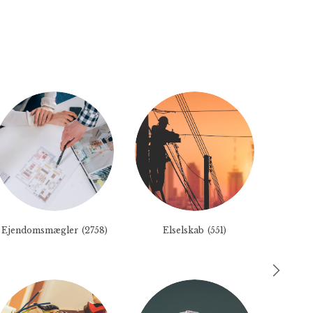
Ejendomsmægler
(2758)
Elselskab
(551)
Fly