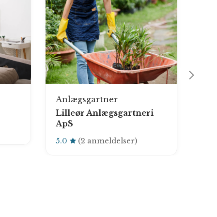
Anlægsgartner
Sl
Lilleør Anlægsgartneri
Mid
ApS
Ap
5.0
(2 anmeldelser)
5.0